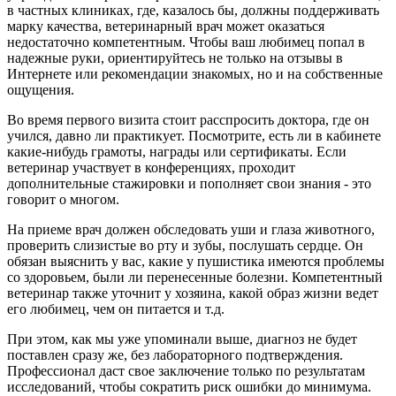
в частных клиниках, где, казалось бы, должны поддерживать
марку качества, ветеринарный врач может оказаться
недостаточно компетентным. Чтобы ваш любимец попал в
надежные руки, ориентируйтесь не только на отзывы в
Интернете или рекомендации знакомых, но и на собственные
ощущения.
Во время первого визита стоит расспросить доктора, где он
учился, давно ли практикует. Посмотрите, есть ли в кабинете
какие-нибудь грамоты, награды или сертификаты. Если
ветеринар участвует в конференциях, проходит
дополнительные стажировки и пополняет свои знания - это
говорит о многом.
На приеме врач должен обследовать уши и глаза животного,
проверить слизистые во рту и зубы, послушать сердце. Он
обязан выяснить у вас, какие у пушистика имеются проблемы
со здоровьем, были ли перенесенные болезни. Компетентный
ветеринар также уточнит у хозяина, какой образ жизни ведет
его любимец, чем он питается и т.д.
При этом, как мы уже упоминали выше, диагноз не будет
поставлен сразу же, без лабораторного подтверждения.
Профессионал даст свое заключение только по результатам
исследований, чтобы сократить риск ошибки до минимума.