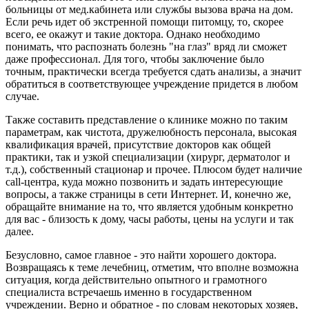
больницы от мед.кабинета или службы вызова врача на дом.
Если речь идет об экстренной помощи питомцу, то, скорее
всего, ее окажут и такие доктора. Однако необходимо
понимать, что распознать болезнь "на глаз" вряд ли сможет
даже профессионал. Для того, чтобы заключение было
точным, практически всегда требуется сдать анализы, а значит
обратиться в соответствующее учреждение придется в любом
случае.
Также составить представление о клинике можно по таким
параметрам, как чистота, дружелюбность персонала, высокая
квалификация врачей, присутствие докторов как общей
практики, так и узкой специализации (хирург, дерматолог и
т.д.), собственный стационар и прочее. Плюсом будет наличие
call-центра, куда можно позвонить и задать интересующие
вопросы, а также страницы в сети Интернет. И, конечно же,
обращайте внимание на то, что является удобным конкретно
для вас - близость к дому, часы работы, цены на услуги и так
далее.
Безусловно, самое главное - это найти хорошего доктора.
Возвращаясь к теме лечебниц, отметим, что вполне возможна
ситуация, когда действительно опытного и грамотного
специалиста встречаешь именно в государственном
учреждении. Верно и обратное - по словам некоторых хозяев,