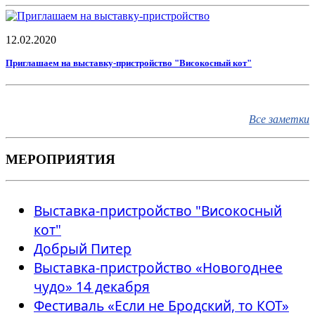
Если вы решили завести кошку
Подготовка дома к появлению кошки
12.02.2020
Кошка и жара
Приглашаем на выставку-пристройство "Високосный кот"
Психические потребности домашней
кошки
Схема глистогонки для котят с улицы
Все заметки
Лямблиоз (гиардиоз)
Путешествуем вместе
МЕРОПРИЯТИЯ
Паразиты у кошек
Кошки и окна
Кошки и дача
Выставка-пристройство "Високосный
кот"
Добрый Питер
Выставка-пристройство «Новогоднее
чудо» 14 декабря
Фестиваль «Если не Бродский, то КОТ»