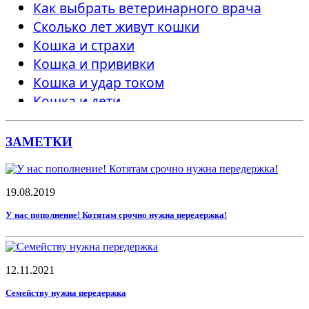
Как выбрать ветеринарного врача
Сколько лет живут кошки
Кошка и страхи
Кошка и прививки
Кошка и удар током
Кошка и дети
Нужно ли наказывать кошку
Как понять, что кот нездоров
ЗАМЕТКИ
Кошка и купание
Как приучить кошку к когтеточке
Стоит ли выгуливать кошку
19.08.2019
Кастрация и стерилизация
У нас пополнение! Котятам срочно нужна передержка!
Новая кошка в доме, где уже есть
животные
Как найти потерявшегося кота
12.11.2021
8 причин взять взрослого кота
Семейству нужна передержка
Адаптация кошки в новом доме