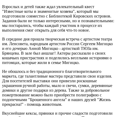
Взрослых и детей также ждал увлекательный квест
"Известные коты и знаменитые хозяева", который мы
подготовили совместно с Библиотекой Кировских островов.
Задания были не только интересными, но и познавательными:
мы постарались, чтобы каждый участник в процессе их
выполнения смог открыть для себя что-то новое.
В середине дня прошла творческая встреча с артистом театра
им. Ленсовета, народным артистом России Сергеем Мигицко
и его дочерью Анной Мигицко - артисткой ТЮЗа им.
Брянцева. В зале был аншлаг! Актеры рассказали о своих
кошачьих пристрастиях и поделились веселыми историями о
питомцах, которые жили в семье Мигицко.
Не обошлось и без традиционного благотворительного
маркета, где талантливые мастера представили свои изделия.
Для посетителей выставки они привезли роскошные
украшения ручной работы, мыло и свечи, сумки, деревянные
домики и другие подарки из дерева. Также за добровольное
пожертвование можно было приобрести полиграфию с
подопечными "Брошенного ангела" и наших друзей "Жизнь
прекрасна!" - помощь животным.
Вкуснейшие кексы, пряники и прочие сладости подготовили