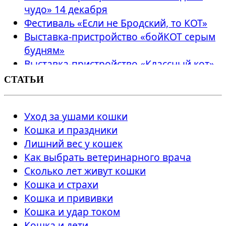
чудо» 14 декабря
Фестиваль «Если не Бродский, то КОТ»
Выставка-пристройство «бойКОТ серым
будням»
Выставка-пристройство «Классный кот»
Выставка «Кот Морган рекомендует
СТАТЬИ
себя»
Выставка-пристройство «Мечта кота»
Уход за ушами кошки
Выставка-пристройство «Букет котов»
Кошка и праздники
Выставка-пристройство "Праздничный
Лишний вес у кошек
парад котов!"
Как выбрать ветеринарного врача
Выставка-пристройство "Старый-новый
Сколько лет живут кошки
КОТ"
Кошка и страхи
Новогоднее чудо в "ЛОФТ ПРОЕКТ
Кошка и прививки
ЭТАЖИ"
Кошка и удар током
Разноцветные коты
Кошка и дети