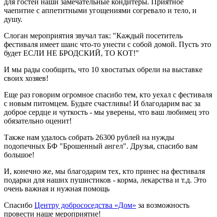
для гостей наши замечательные кондитеры. Приятное
чаепитие с аппетитными угощениями согревало и тело, и
душу.
Слоган мероприятия звучал так: "Каждый посетитель
фестиваля имеет шанс что-то унести с собой домой. Пусть это
будет ЕСЛИ НЕ БРОДСКИЙ, ТО КОТ!"
И мы рады сообщить, что 10 хвостатых обрели на выставке
своих хозяев!
Еще раз говорим огромное спасибо тем, кто уехал с фестиваля
с новым питомцем. Будьте счастливы! И благодарим вас за
доброе сердце и чуткость - мы уверены, что ваш любимец это
обязательно оценит!
Также нам удалось собрать 26300 рублей на нужды
подопечных БФ "Брошенный ангел". Друзья, спасибо вам
большое!
И, конечно же, мы благодарим тех, кто принес на фестиваля
подарки для наших пушистиков - корма, лекарства и т.д. Это
очень важная и нужная помощь
Спасибо
Центру добрососедства «Дом»
за возможность
провести наше мероприятие!