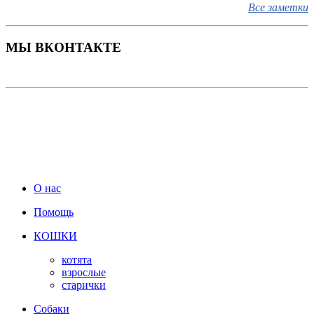
Схема глистогонки для котят с улицы
Все заметки
Лямблиоз (гиардиоз)
Путешествуем вместе
МЫ ВКОНТАКТЕ
Паразиты у кошек
Кошки и окна
Кошки и дача
О нас
Помощь
КОШКИ
котята
взрослые
старички
Собаки