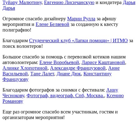
Туйару Малютину
,
Евгению Лисичанскую
и кондитера
Дарья
Дарья
Огромное спасибо дизайнеру
Марии Рулла
за афишу
мероприятия и
Елене Беляевой
за созданную к квесту
полиграфию!
Благодарим
Студенческий клуб «Лапки помощи» | ИТМО
за
поиск волонтеров!
Большое спасибо за помощь с перевозкой котиков нашим
автоволонтерам:
Елене Воробьевой
,
Ларисе Каштановой
,
Алинке Хлопотиной
,
Александре Французовой
,
Анне
Васильевой
,
Тане Лалет
,
Диане Дюк
,
Константину
Французову
Благодарим фотографов за снимки с фестиваля:
Анну
Чеснокову
,
Фотограф, видеограф. Спб, Москва.
,
Ксению
Романову
Еще раз огромное спасибо всем участникам, гостям и
организаторам мероприятия!