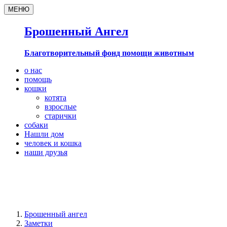
МЕНЮ
Брошенный Ангел
Благотворительный фонд помощи животным
о нас
помощь
кошки
котята
взрослые
старички
собаки
Нашли дом
человек и кошка
наши друзья
Брошенный ангел
Заметки